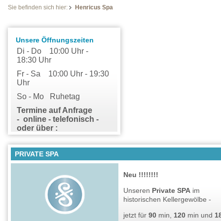
Sie befinden sich hier:
Henricus Spa
Unsere Öffnungszeiten
Di - Do 10:00 Uhr -
18:30 Uhr
Fr - Sa 10:00 Uhr - 19:30
Uhr
So - Mo Ruhetag
Termine auf Anfrage
-
online - telefonisch -
oder über :
wellness@
heinrich-
schuetz-residenz.de
PRIVATE SPA
Neu !!!!!!!!
Unseren
Private SPA
im
historischen Kellergewölbe -
jetzt für
90
min,
120
min und
1